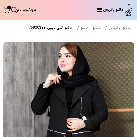
0
مانتو پاتریس
ورود
/
ثبت نام
مانتو پاتریس
مانتو - پالتو
مانتو کتی زیپی 76900383