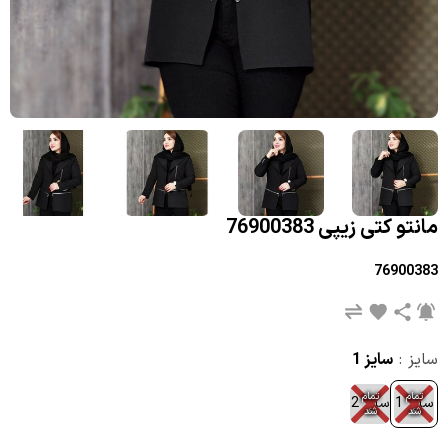
مانتو کتی زیپی 76900383
76900383
سایز :
سایز 1
تمام
تمام
سایز 1
سایز 2
شد
شد