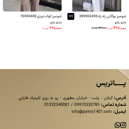
شومیز بوگاتی راه راه 289002498
۱۷٪
شومیز کوک دوزی 76900488
مانتو پالتو
مانتو پالتو
۹۹۸,۰۰۰
۴۹۸,۰۰۰
۵۹۸,۰۰۰
تومــانـ
تومــانـ
تومــانـ
پــــــاتریس
آدرس:
گیلان - رشت - خیابان مطهری - رو به روی کلینیک فارابی
شماره تماس:
01332340081
/
09910330785
ایمیل:
info@patris1401.com