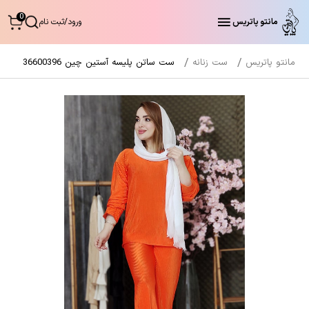
0
مانتو پاتریس
ورود
/
ثبت نام
مانتو پاتریس
ست زنانه
ست ساتن پلیسه آستین چین 36600396