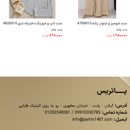
ست شومیز و شلوار زنانه 4700013
ست تاپ و شورتک دخترانه تدی 4820010
ست زنانه
ست زنانه
۵۹۸,۰۰۰
۱,۹۵۰,۰۰۰
تومــانـ
تومــانـ
پــــــاتریس
آدرس:
گیلان - رشت - خیابان مطهری - رو به روی کلینیک فارابی
شماره تماس:
01332340081
/
09910330785
ایمیل:
info@patris1401.com