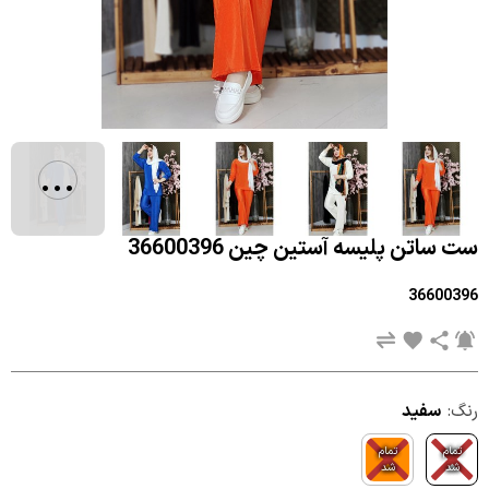
...
ست ساتن پلیسه آستین چین 36600396
36600396
رنگ:
سفید
تمام
تمام
شد
شد