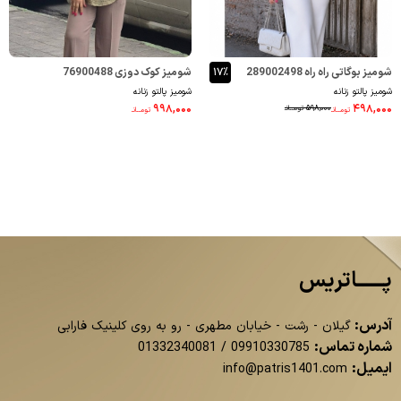
شومیز بوگاتی راه راه 289002498
۱۷٪
شومیز کوک دوزی 76900488
شومیز پالتو زنانه
شومیز پالتو زنانه
۹۹۸,۰۰۰
۴۹۸,۰۰۰
۵۹۸,۰۰۰
تومــانـ
تومــانـ
تومــانـ
پــــــاتریس
آدرس:
گیلان - رشت - خیابان مطهری - رو به روی کلینیک فارابی
شماره تماس:
01332340081
/
09910330785
ایمیل:
info@patris1401.com