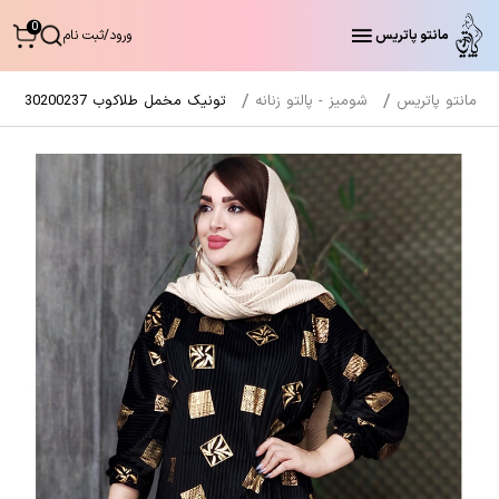
0
مانتو پاتریس
ورود
/
ثبت نام
مانتو پاتریس
شومیز - پالتو زنانه
تونیک مخمل طلاکوب 30200237