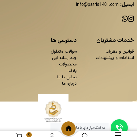
ایمیل:
info@patris1401.com
خدمات مشتریان
دسترسی ها
قوانین و مقررات
سوالات متداول
انتقادات و پیشنهادات
چند رسانه ایی
محصولات
بلاگ
تماس با ما
درباره ما
به کمک نیاز دارد با ما چت کنید
0