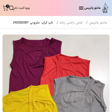
0
مانتو پاتریس
ورود
/
ثبت نام
مانتو پاتریس
لباس راحتی زنانه
تاپ کراپ حلزونی 292002087