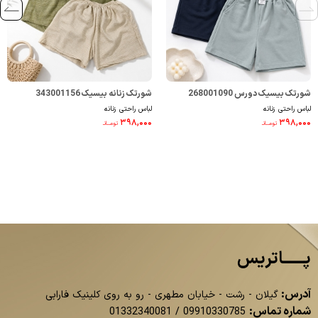
شورتک بیسیک دورس 268001090
شورتک زنانه بیسیک 343001156
لباس راحتی زنانه
لباس راحتی زنانه
۳۹۸,۰۰۰
۳۹۸,۰۰۰
تومــانـ
تومــانـ
پــــــاتریس
آدرس:
گیلان - رشت - خیابان مطهری - رو به روی کلینیک فارابی
شماره تماس:
01332340081
/
09910330785