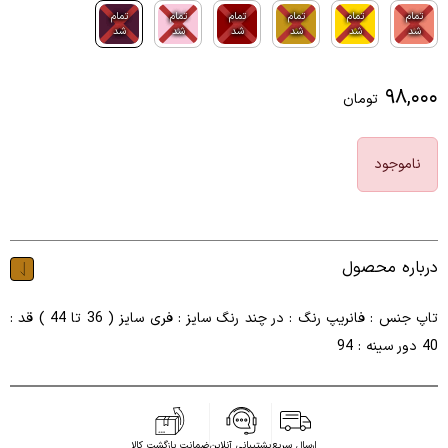
تمام
تمام
تمام
تمام
تمام
تمام
شد
شد
شد
شد
شد
شد
۹۸,۰۰۰
تومان
ناموجود
درباره محصول
تاپ جنس : فانریپ رنگ : در چند رنگ سایز : فری سایز ( 36 تا 44 ) قد :
40 دور سینه : 94
ارسال سریع
پشتیبانی آنلاین
ضمانت بازگشت کالا