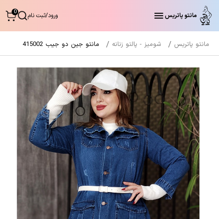
0
مانتو پاتریس
ورود
/
ثبت نام
مانتو پاتریس
شومیز - پالتو زنانه
مانتو جین دو جیب 415002