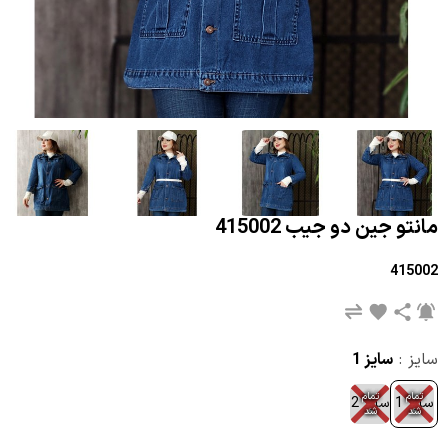
مانتو جین دو جیب 415002
415002
سایز :
سایز 1
تمام
تمام
سایز 1
سایز 2
شد
شد