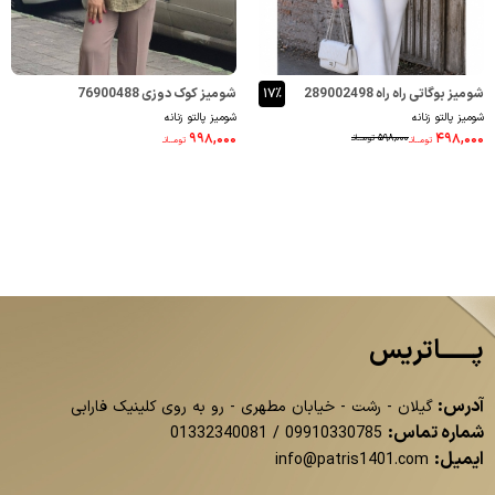
شومیز بوگاتی راه راه 289002498
۱۷٪
شومیز کوک دوزی 76900488
شومیز پالتو زنانه
شومیز پالتو زنانه
۹۹۸,۰۰۰
۴۹۸,۰۰۰
۵۹۸,۰۰۰
تومــانـ
تومــانـ
تومــانـ
پــــــاتریس
آدرس:
گیلان - رشت - خیابان مطهری - رو به روی کلینیک فارابی
شماره تماس:
01332340081
/
09910330785
ایمیل:
info@patris1401.com