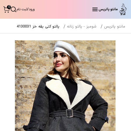
0
مانتو پاتریس
ورود
/
ثبت نام
مانتو پاتریس
شومیز - پالتو زنانه
پالتو کتی یقه خز 4130031