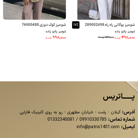
شومیز بوگاتی راه راه 289002498
۱۷٪
شومیز کوک دوزی 76900488
شومیز پالتو زنانه
شومیز پالتو زنانه
۹۹۸,۰۰۰
۴۹۸,۰۰۰
۵۹۸,۰۰۰
تومــانـ
تومــانـ
تومــانـ
پــــــاتریس
آدرس:
گیلان - رشت - خیابان مطهری - رو به روی کلینیک فارابی
شماره تماس:
01332340081
/
09910330785
ایمیل:
info@patris1401.com