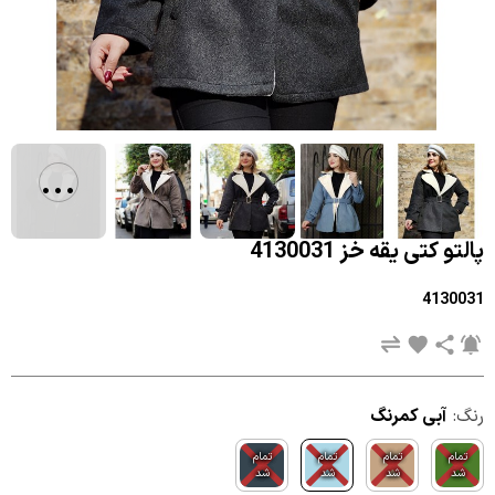
...
پالتو کتی یقه خز 4130031
4130031
رنگ:
آبی کمرنگ
تمام
تمام
تمام
تمام
شد
شد
شد
شد