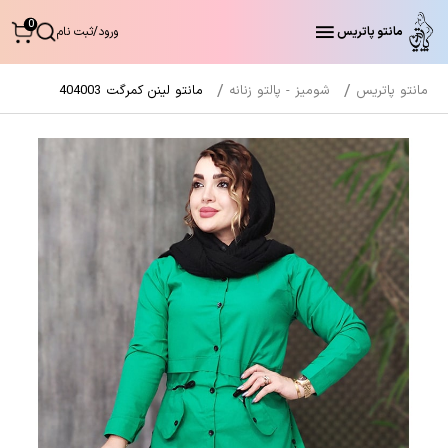
0
مانتو پاتریس
ورود
/
ثبت نام
مانتو پاتریس
شومیز - پالتو زنانه
مانتو لینن کمرگت 404003