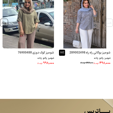
شومیز بوگاتی راه راه 289002498
۱۷٪
شومیز کوک دوزی 76900488
شومیز پالتو زنانه
شومیز پالتو زنانه
۹۹۸,۰۰۰
۴۹۸,۰۰۰
۵۹۸,۰۰۰
تومــانـ
تومــانـ
تومــانـ
پــــــاتریس