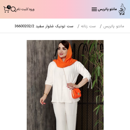
0
مانتو پاتریس
ورود
/
ثبت نام
مانتو پاتریس
ست زنانه
ست تونیک شلوار سفید 36600202/2