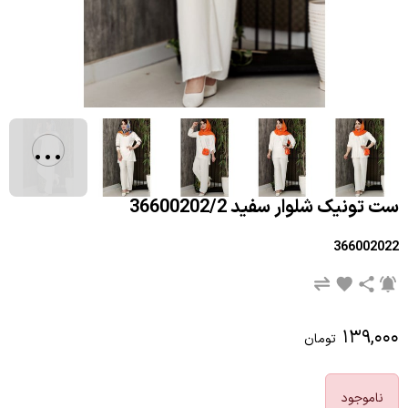
...
ست تونیک شلوار سفید 36600202/2
366002022
۱۳۹,۰۰۰
تومان
ناموجود