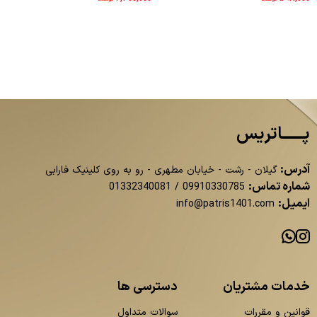
پــــــاتریس
آدرس:
گیلان - رشت - خیابان مطهری - رو به روی کلینیک فارابی
شماره تماس:
01332340081
/
09910330785
ایمیل:
info@patris1401.com
خدمات مشتریان
دسترسی ها
قوانین و مقررات
سوالات متداول