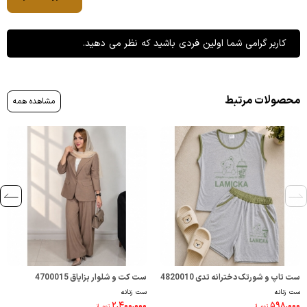
کاربر گرامی شما اولین فردی باشید که نظر می دهید.
محصولات مرتبط
مشاهده همه
ست تاپ و شورتک دخترانه تدی 4820010
ست کت و شلوار بزایاق 4700015
ست زنانه
ست زنانه
۲,۴۰۰,۰۰۰
۵۹۸,۰۰۰
تومــانـ
تومــانـ