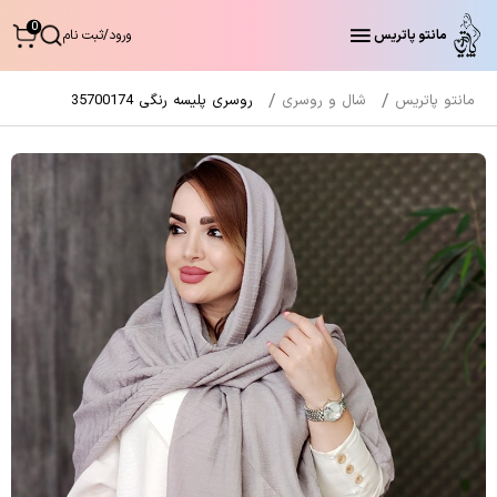
0
مانتو پاتریس
ورود
/
ثبت نام
مانتو پاتریس
شال و روسری
روسری پلیسه رنگی 35700174