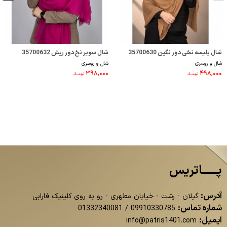
شال پلیسه نخی دور نگین 35700630
شال سوپر نخ دور ریش 35700632
شال و روسری
شال و روسری
۳۹۸,۰۰۰
۴۹۸,۰۰۰
تومــانـ
تومــانـ
پــــــاتریس
آدرس:
گیلان - رشت - خیابان مطهری - رو به روی کلینیک فارابی
شماره تماس:
01332340081
/
09910330785
ایمیل:
info@patris1401.com