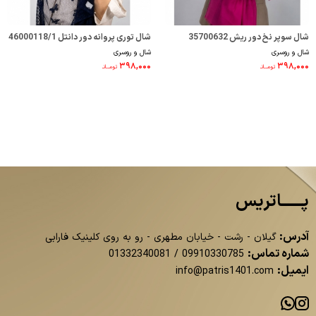
شال سوپر نخ دور ریش 35700632
شال توری پروانه دور دانتل 46000118/1
شال و روسری
شال و روسری
۳۹۸,۰۰۰
۳۹۸,۰۰۰
تومــانـ
تومــانـ
پــــــاتریس
آدرس:
گیلان - رشت - خیابان مطهری - رو به روی کلینیک فارابی
شماره تماس:
01332340081
/
09910330785
ایمیل:
info@patris1401.com