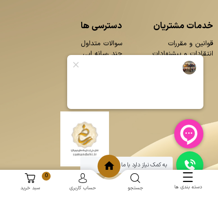
خدمات مشتریان
دسترسی ها
قوانین و مقررات
سوالات متداول
انتقادات و پیشنهادات
چند رسانه ایی
محصولات
بلاگ
تماس با ما
درباره ما
به کمک نیاز دارد با ما چت کنید
0
دسته بندی ها
جستجو
حساب کاربری
سبد خرید
و
:
طراحی سایت
برنامه نویسی
حامد پردازش
mantoopatris.com - Copyright © 2026 - All rights reserved.