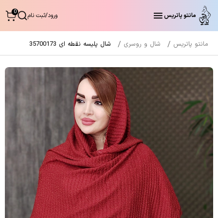
0
مانتو پاتریس
ورود
/
ثبت نام
مانتو پاتریس
شال و روسری
شال پلیسه نقطه ای 35700173