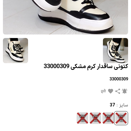
کتونی ساقدار کرم مشکی 33000309
33000309
سایز :
37
تمام
تمام
تمام
تمام
40
39
38
37
شد
شد
شد
شد