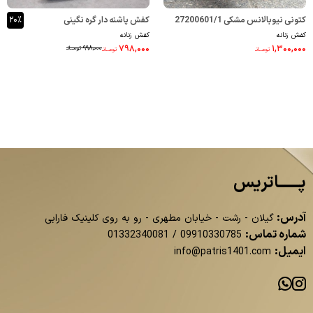
کتونی نیوبالانس مشکی 27200601/1
کفش پاشنه دار گره نگینی
۲۰٪
کفش زنانه
کفش زنانه
33300437/1
۷۹۸,۰۰۰
۱,۳۰۰,۰۰۰
۹۹۸,۰۰۰
تومــانـ
تومــانـ
تومــانـ
پــــــاتریس
آدرس:
گیلان - رشت - خیابان مطهری - رو به روی کلینیک فارابی
شماره تماس:
01332340081
/
09910330785
ایمیل:
info@patris1401.com