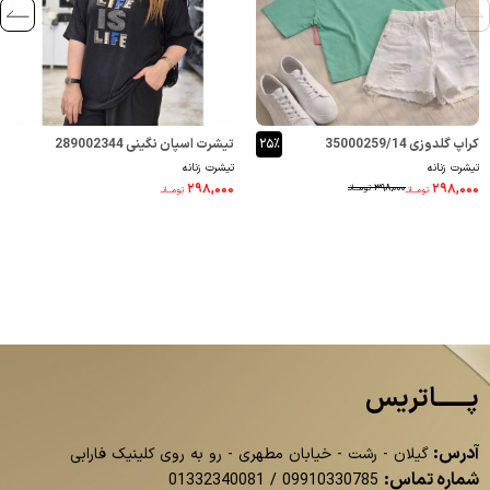
کراپ گلدوزی 35000259/14
۲۵٪
تیشرت اسپان نگینی 289002344
تیشرت زنانه
تیشرت زنانه
۲۹۸,۰۰۰
۲۹۸,۰۰۰
۳۹۸,۰۰۰
تومــانـ
تومــانـ
تومــانـ
پــــــاتریس
آدرس:
گیلان - رشت - خیابان مطهری - رو به روی کلینیک فارابی
شماره تماس:
01332340081
/
09910330785