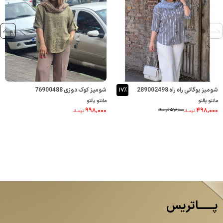
شومیز بوگاتی راه راه 289002498
۱۷٪
شومیز کوک دوزی 76900488
مانتو پالتو
مانتو پالتو
۹۹۸,۰۰۰
۴۹۸,۰۰۰
۵۹۸,۰۰۰
تومــانـ
تومــانـ
تومــانـ
پــــــاتریس