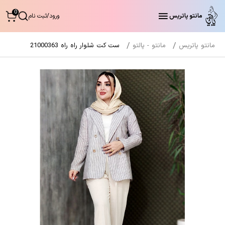
0
مانتو پاتریس
ورود
/
ثبت نام
مانتو پاتریس
مانتو - پالتو
ست کت شلوار راه راه 21000363