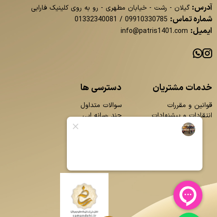
آدرس:
گیلان - رشت - خیابان مطهری - رو به روی کلینیک فارابی
شماره تماس:
01332340081
/
09910330785
ایمیل:
info@patris1401.com
خدمات مشتریان
دسترسی ها
قوانین و مقررات
سوالات متداول
انتقادات و پیشنهادات
چند رسانه ایی
محصولات
بلاگ
تماس با ما
درباره ما