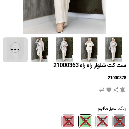
...
ست کت شلوار راه راه 21000363
21000378
رنگ:
سبز ملایم
تمام
تمام
تمام
تمام
شد
شد
شد
شد