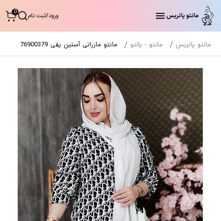
0
مانتو پاتریس
ورود
/
ثبت نام
مانتو پاتریس
مانتو - پالتو
مانتو مازراتی آستین پفی 76900379