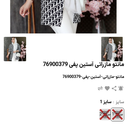
مانتو مازراتی آستین پفی 76900379
مانتو-مازراتی-آستین-پفی-76900379
سایز :
سایز 1
تمام
تمام
سایز 1
سایز 2
شد
شد