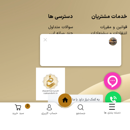
خدمات مشتریان
دسترسی ها
قوانین و مقررات
سوالات متداول
انتقادات و پیشنهادات
چند رسانه ایی
محصولات
بلاگ
تماس با ما
درباره ما
به کمک نیاز دارد با ما چت کنید
0
دسته بندی ها
جستجو
حساب کاربری
سبد خرید
و
:
طراحی سایت
برنامه نویسی
حامد پردازش
mantoopatris.com - Copyright © 2026 - All rights reserved.