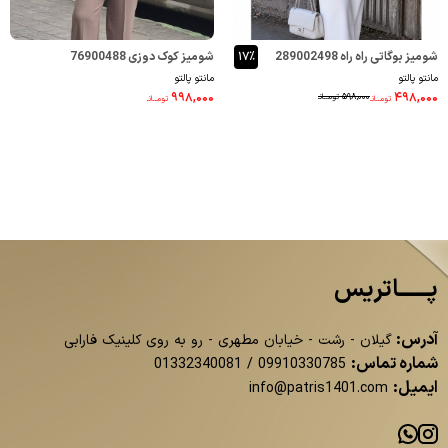
شومیز بوگاتی راه راه 289002498
۱۷٪
شومیز کوک دوزی 76900488
مانتو پالتو
مانتو پالتو
۹۹۸,۰۰۰
۴۹۸,۰۰۰
۵۹۸,۰۰۰
تومــانـ
تومــانـ
تومــانـ
پــــــاتریس
آدرس:
گیلان - رشت - خیابان مطهری - رو به روی کلینیک فارابی
شماره تماس:
01332340081
/
09910330785
ایمیل:
info@patris1401.com