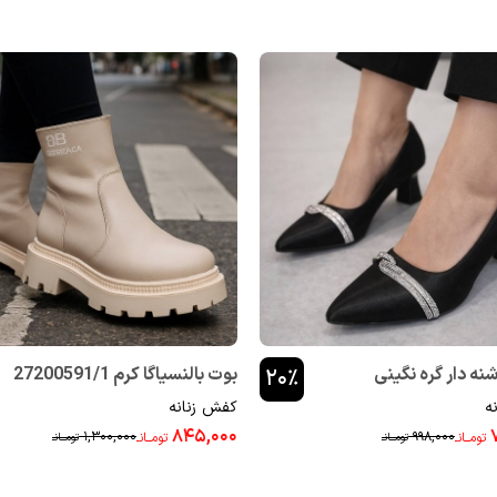
ه دار گره نگینی
بوت بالنسیاگا کرم 27200591/1
۲۰٪
ه
کفش زنانه
3330
۸۴۵,۰۰۰
۱,۳۰۰,۰۰۰
۹۹۸,۰۰۰
تومــانـ
تومــانـ
تومــانـ
تومــانـ