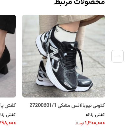
محصولات مرتبط
کتونی نیوبالانس مشکی 27200601/1
کفش پاشن
کفش زنانه
کفش زنان
0437/1
۷۹۸,۰۰۰
۱,۳۰۰,۰۰۰
تومــانـ