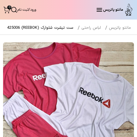
0
مانتو پاتریس
ورود
/
ثبت نام
مانتو پاتریس
لباس راحتی
ست تیشرت شلوارک (REEBOK) 425006