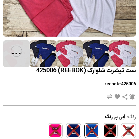
...
ست تیشرت شلوارک (REEBOK) 425006
reebok-425006
رنگ:
آبی پر رنگ
تمام
تمام
تمام
تمام
تمام
شد
شد
شد
شد
شد