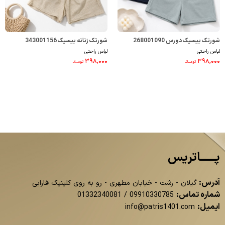
شورتک بیسیک دورس 268001090
شورتک زنانه بیسیک 343001156
لباس راحتی
لباس راحتی
۳۹۸,۰۰۰
۳۹۸,۰۰۰
تومــانـ
تومــانـ
پــــــاتریس
آدرس:
گیلان - رشت - خیابان مطهری - رو به روی کلینیک فارابی
شماره تماس:
01332340081
/
09910330785
ایمیل:
info@patris1401.com