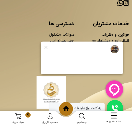
خدمات مشتریان
دسترسی ها
قوانین و مقررات
سوالات متداول
انتقادات و پیشنهادات
چند رسانه ایی
محصولات
بلاگ
تماس با ما
درباره ما
به کمک نیاز دارد با ما چت کنید
0
دسته بندی ها
جستجو
حساب کاربری
سبد خرید
و
:
طراحی سایت
برنامه نویسی
حامد پردازش