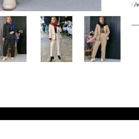
آستین : 54 قد شلوار :