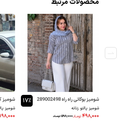
محصولات مرتبط
شومیز بوگاتی راه راه 289002498
شومیز کوک د
۱۷٪
شومیز پالتو زنانه
شومیز پالت
۹۹۸,۰۰۰
۴۹۸,۰۰۰
۵۹۸,۰۰۰
تومــانـ
تومــانـ