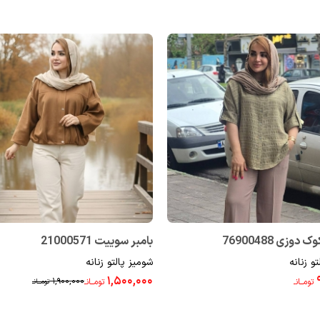
وزی 76900488
بامبر سوییت 21000571
و زنانه
شومیز پالتو زنانه
۱,۵۰۰,۰۰۰
۱,۹۰۰,۰۰۰
تومــانـ
تومــانـ
تومــانـ