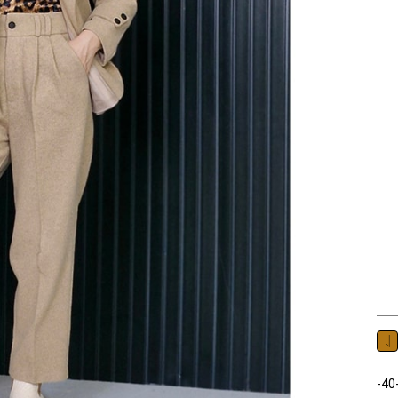
ست جنس : فوتر رنگ : در چند رنگ سایز : سایز1=36-38-40-