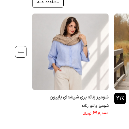
مشاهده همه
شومیز زنانه پری شیشه‌ای پاپیون
شومیز باکسی
۲۱٪
شومیز پالتو زنانه
شومیز پالتو زنانه
24900781
پروانه24900746
۶۹۸,۰۰۰
۶۹۸,۰۰۰
۰
تومــانـ
تومــانـ