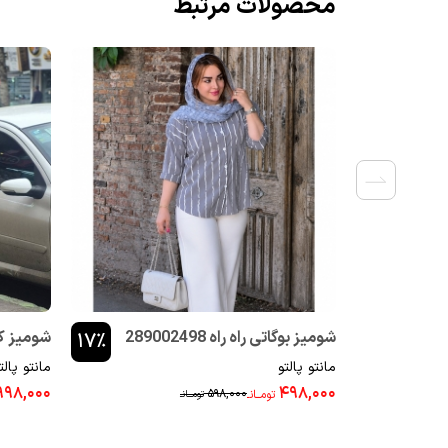
محصولات مرتبط
شومیز بوگاتی راه راه 289002498
شومیز کوک د
۱۷٪
مانتو پالتو
مانتو پالت
۹۹۸,۰۰۰
۴۹۸,۰۰۰
۵۹۸,۰۰۰
تومــانـ
تومــانـ