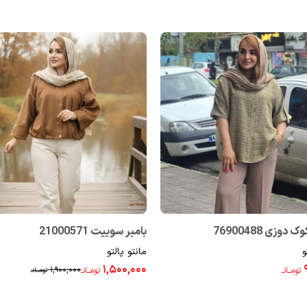
وزی 76900488
بامبر سوییت 21000571
و
مانتو پالتو
۱,۵۰۰,۰۰۰
۱,۹۰۰,۰۰۰
تومــانـ
تومــانـ
تومــانـ