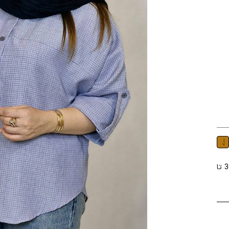
شومیز جنس : لینن رنگ : در چند رنگ سایز : فری سایز ( 36 تا