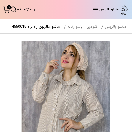
0
مانتو پاتریس
ورود
/
ثبت نام
مانتو پاتریس
شومیز - پالتو زنانه
مانتو داکرون راه راه 4560015