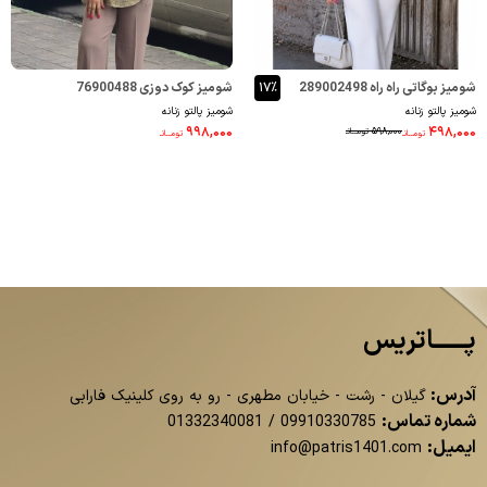
شومیز بوگاتی راه راه 289002498
۱۷٪
شومیز کوک دوزی 76900488
شومیز پالتو زنانه
شومیز پالتو زنانه
۹۹۸,۰۰۰
۴۹۸,۰۰۰
۵۹۸,۰۰۰
تومــانـ
تومــانـ
تومــانـ
پــــــاتریس
آدرس:
گیلان - رشت - خیابان مطهری - رو به روی کلینیک فارابی
شماره تماس:
01332340081
/
09910330785
ایمیل:
info@patris1401.com