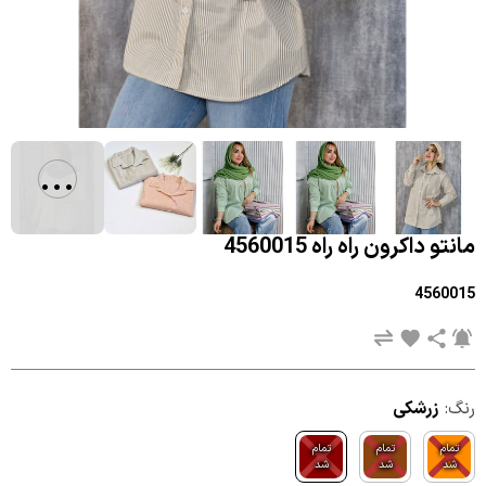
...
مانتو داکرون راه راه 4560015
4560015
رنگ:
زرشکی
تمام
تمام
تمام
شد
شد
شد