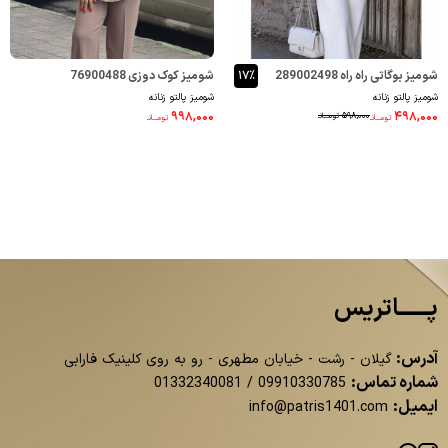
شومیز بوگاتی راه راه 289002498
۱۷٪
شومیز کوک دوزی 76900488
شومیز پالتو زنانه
شومیز پالتو زنانه
۹۹۸,۰۰۰
۴۹۸,۰۰۰
۵۹۸,۰۰۰
تومــانـ
تومــانـ
تومــانـ
پــــــاتریس
آدرس:
گیلان - رشت - خیابان مطهری - رو به روی کلینیک فارابی
شماره تماس:
01332340081
/
09910330785
ایمیل:
info@patris1401.com