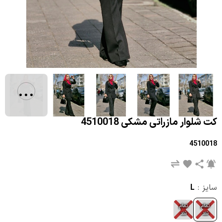
...
کت شلوار مازراتی مشکی 4510018
4510018
سایز :
L
تمام
تمام
M
L
شد
شد