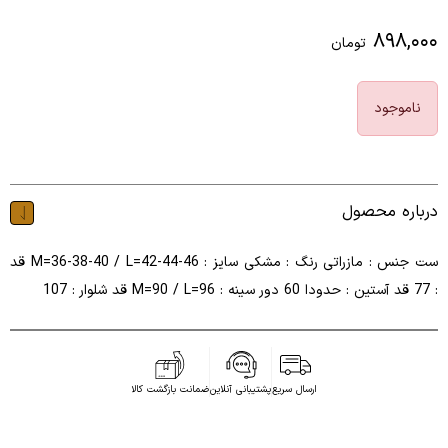
۸۹۸,۰۰۰
تومان
ناموجود
درباره محصول
ست جنس : مازراتی رنگ : مشکی سایز : M=36-38-40 / L=42-44-46 قد
: 77 قد آستین : حدودا 60 دور سینه : M=90 / L=96 قد شلوار : 107
ارسال سریع
پشتیبانی آنلاین
ضمانت بازگشت کالا