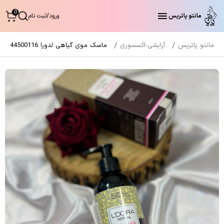
0
مانتو پاتریس
ورود
/
ثبت نام
مانتو پاتریس
آرایشی-اکسسوری
ماسک موی گیاهی لدورا 44500116