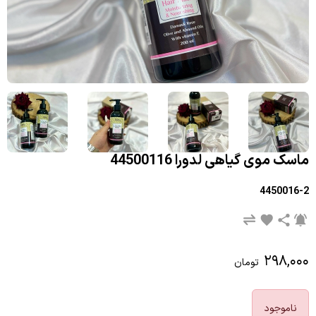
ماسک موی گیاهی لدورا 44500116
4450016-2
۲۹۸,۰۰۰
تومان
ناموجود