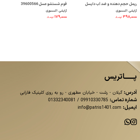
ریمل حجم دهنده و ضد آب دایسل
فوم شستشو عسل 39600566
آرایشی اکسسوری
آرایشی اکسسوری
4710015
۱۷۹,۰۰۰
۳۹۸,۰۰۰
تومــانـ
تومــانـ
پــــــاتریس
آدرس:
گیلان - رشت - خیابان مطهری - رو به روی کلینیک فارابی
شماره تماس:
01332340081
/
09910330785
ایمیل:
info@patris1401.com