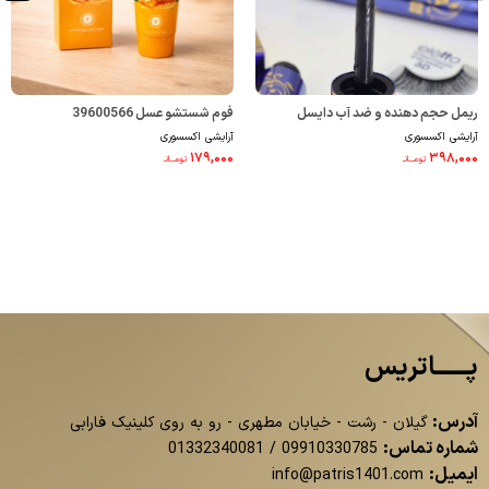
ریمل حجم دهنده و ضد آب دایسل
فوم شستشو عسل 39600566
آرایشی اکسسوری
آرایشی اکسسوری
4710015
۱۷۹,۰۰۰
۳۹۸,۰۰۰
تومــانـ
تومــانـ
پــــــاتریس
آدرس:
گیلان - رشت - خیابان مطهری - رو به روی کلینیک فارابی
شماره تماس:
01332340081
/
09910330785
ایمیل:
info@patris1401.com