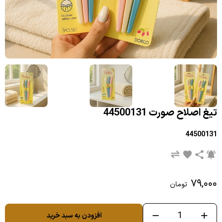
تیغ اصلاح صورت 44500131
44500131
۷۹,۰۰۰
تومان
افزودن به سبد خرید