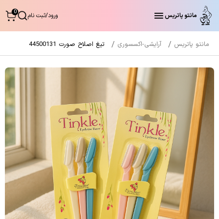
0
مانتو پاتریس
ورود
/
ثبت نام
مانتو پاتریس
آرایشی-اکسسوری
تیغ اصلاح صورت 44500131