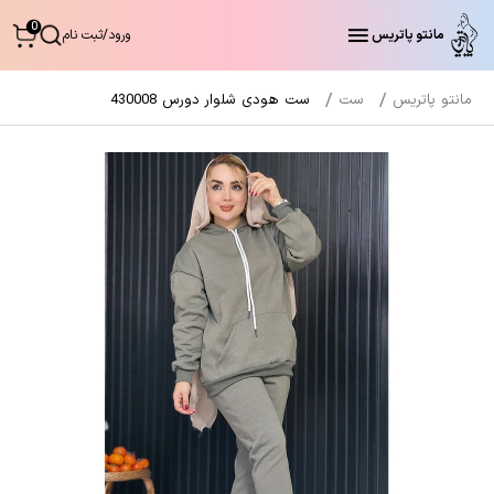
0
مانتو پاتریس
ورود
/
ثبت نام
مانتو پاتریس
ست
ست هودی شلوار دورس 430008