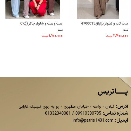
ست کت و شلوار بزایاق4700015
ست وست و شلوار جاگر (CK)
ست
ست
268001096
۱,۹۰۰,۰۰۰
۲,۴۰۰,۰۰۰
تومــانـ
تومــانـ
پــــــاتریس
آدرس:
گیلان - رشت - خیابان مطهری - رو به روی کلینیک فارابی
شماره تماس:
01332340081
/
09910330785
ایمیل:
info@patris1401.com