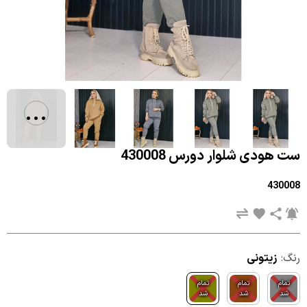
...
ست هودی شلوار دورس 430008
430008
رنگ:
زیتونی
تمام
تمام
تمام
شد
شد
شد