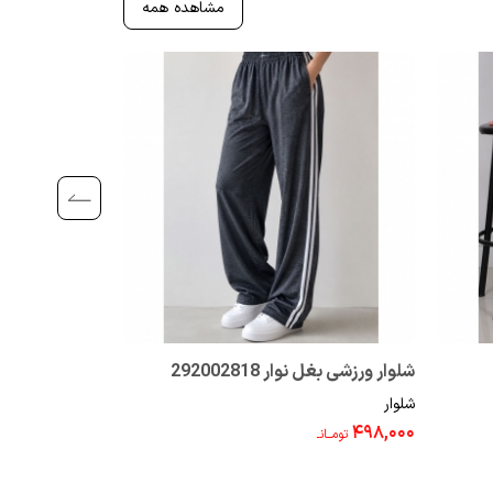
مشاهده همه
شلوار ورزشی بغل نوار 292002818
شلوار زنانه پلیسه رنگی 
شلوار
شلوار
۳۹۸,۰۰۰
۴۹۸,۰۰۰
تومــانـ
تومــانـ