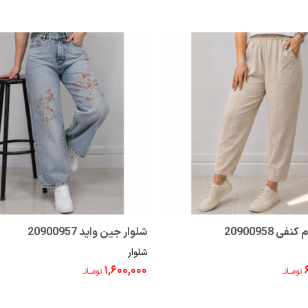
فی 20900958
شلوار جین واید 20900957
شلوار
۱,۶۰۰,۰۰۰
تومــانـ
تومــانـ