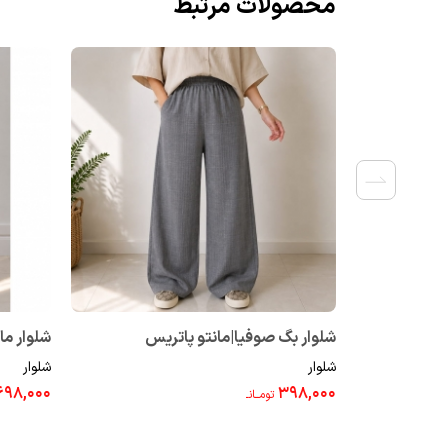
محصولات مرتبط
شلوار بگ صوفیا|مانتو پاتریس
شلوار مام کن
شلوار
شلوار
۶۹۸,۰۰۰
۳۹۸,۰۰۰
تومــانـ