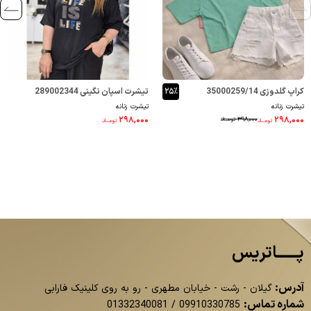
کراپ گلدوزی 35000259/14
۲۵٪
تیشرت اسپان نگینی 289002344
تیشرت زنانه
تیشرت زنانه
۲۹۸,۰۰۰
۲۹۸,۰۰۰
۳۹۸,۰۰۰
تومــانـ
تومــانـ
تومــانـ
پــــــاتریس
آدرس:
گیلان - رشت - خیابان مطهری - رو به روی کلینیک فارابی
شماره تماس:
01332340081
/
09910330785