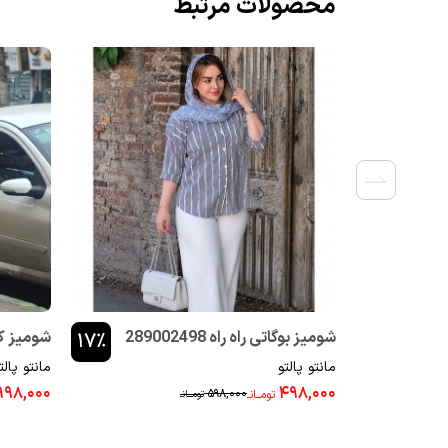
محصولات مرتبط
شومیز بوگاتی راه راه 289002498
شومیز کوک د
۱۷٪
مانتو پالتو
مانتو پالت
۹۹۸,۰۰۰
۴۹۸,۰۰۰
۵۹۸,۰۰۰
تومــانـ
تومــانـ