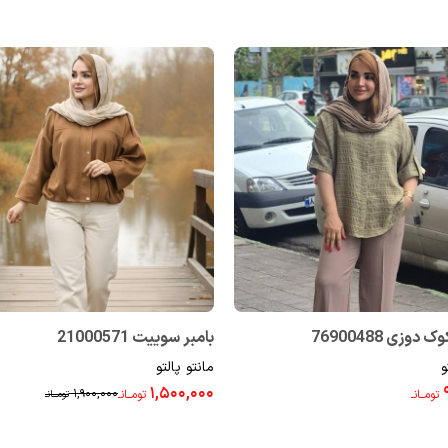
وزی 76900488
بامبر سوییت 21000571
و
مانتو پالتو
۱,۵۰۰,۰۰۰
۱,۹۰۰,۰۰۰
تومــانـ
تومــانـ
تومــانـ