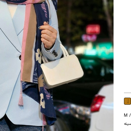
رنگ : در 3 رنگ سایز : در 2 سایز M / L
 قد آستین : 58 دور سینه