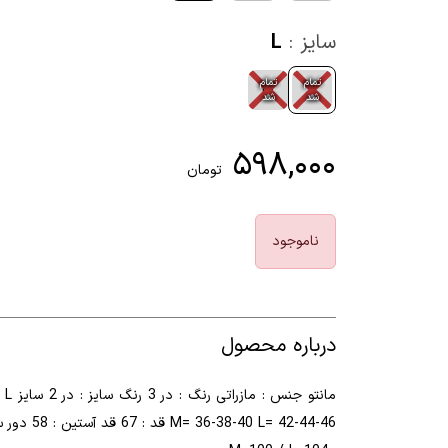
سایز :
L
تمام
تمام
M
L
شد
شد
۵۹۸,۰۰۰
تومان
ناموجود
درباره محصول
مانتو جنس : مازراتی 
M= 36-38-40 L= 42-44-46 قد : 67