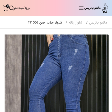
0
مانتو پاتریس
ورود
/
ثبت نام
مانتو پاتریس
شلوار زنانه
شلوار جذب جین 411006