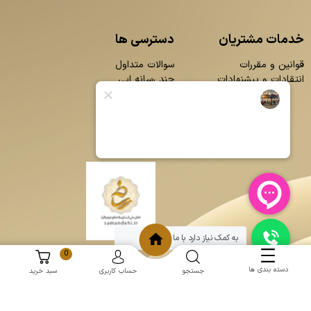
خدمات مشتریان
دسترسی ها
قوانین و مقررات
سوالات متداول
انتقادات و پیشنهادات
چند رسانه ایی
محصولات
بلاگ
تماس با ما
درباره ما
به کمک نیاز دارد با ما چت کنید
0
دسته بندی ها
جستجو
حساب کاربری
سبد خرید
و
:
طراحی سایت
برنامه نویسی
حامد پردازش
mantoopatris.com - Copyright © 2026 - All rights reserved.