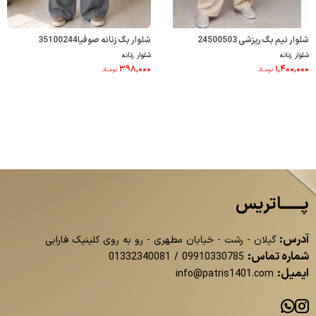
شلوار نیم بگ ریزشی 24500503
شلوار بگ زنانه صوفیا35100244
شلوار زنانه
شلوار زنانه
۳۹۸,۰۰۰
۱,۴۰۰,۰۰۰
تومــانـ
تومــانـ
پــــــاتریس
آدرس:
گیلان - رشت - خیابان مطهری - رو به روی کلینیک فارابی
شماره تماس:
01332340081
/
09910330785
ایمیل:
info@patris1401.com