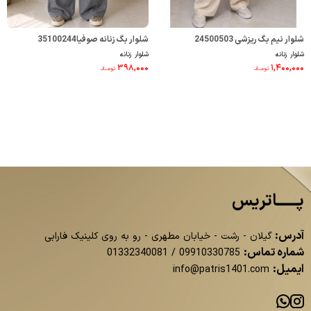
شلوار نیم بگ ریزشی 24500503
شلوار بگ زنانه صوفیا35100244
شلوار زنانه
شلوار زنانه
۳۹۸,۰۰۰
۱,۴۰۰,۰۰۰
تومــانـ
تومــانـ
پــــــاتریس
آدرس:
گیلان - رشت - خیابان مطهری - رو به روی کلینیک فارابی
شماره تماس:
01332340081
/
09910330785
ایمیل:
info@patris1401.com