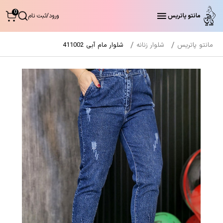
0
مانتو پاتریس
ورود
/
ثبت نام
مانتو پاتریس
شلوار زنانه
شلوار مام آبی 411002