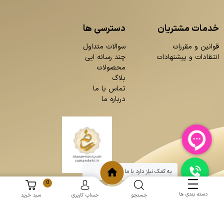
خدمات مشتریان
دسترسی ها
قوانین و مقررات
سوالات متداول
انتقادات و پیشنهادات
چند رسانه ایی
محصولات
بلاگ
تماس با ما
درباره ما
به کمک نیاز دارد با ما چت کنید
0
دسته بندی ها
جستجو
حساب کاربری
سبد خرید
و
:
طراحی سایت
برنامه نویسی
حامد پردازش
mantoopatris.com - Copyright © 2026 - All rights reserved.