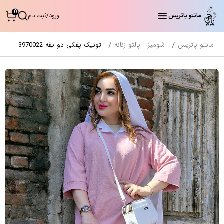
0
مانتو پاتریس
ورود
/
ثبت نام
مانتو پاتریس
شومیز - پالتو زنانه
تونیک پفکی دو یقه 3970022