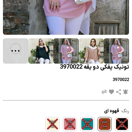
...
تونیک پفکی دو یقه 3970022
3970022
رنگ:
قهوه ای
تمام
تمام
تمام
تمام
تمام
شد
شد
شد
شد
شد