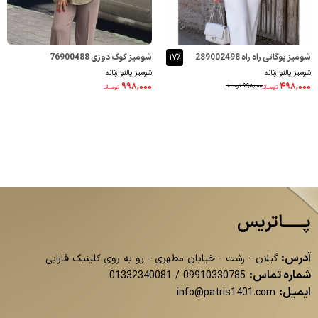
شومیز بوگاتی راه راه 289002498
۱۷٪
شومیز کوک دوزی 76900488
شومیز پالتو زنانه
شومیز پالتو زنانه
۹۹۸,۰۰۰
۴۹۸,۰۰۰
۵۹۸,۰۰۰
تومــانـ
تومــانـ
تومــانـ
پــــــاتریس
آدرس:
گیلان - رشت - خیابان مطهری - رو به روی کلینیک فارابی
شماره تماس:
01332340081
/
09910330785
ایمیل:
info@patris1401.com