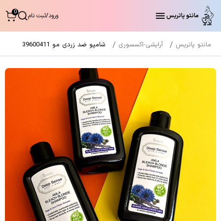
0
مانتو پاتریس
ورود
/
ثبت نام
مانتو پاتریس
آرایشی-اکسسوری
شامپو ضد زردی مو 39600411