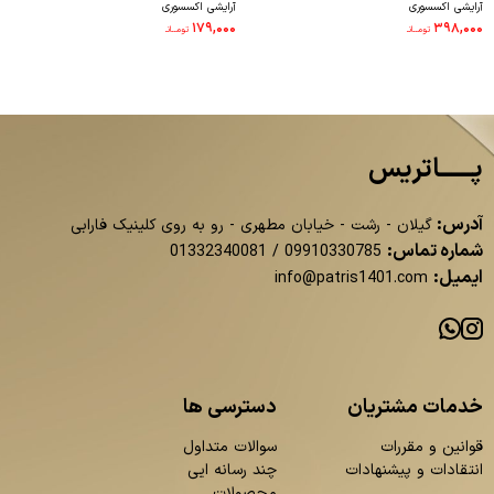
آرایشی اکسسوری
آرایشی اکسسوری
4710015
۱۷۹,۰۰۰
۳۹۸,۰۰۰
تومــانـ
تومــانـ
پــــــاتریس
آدرس:
گیلان - رشت - خیابان مطهری - رو به روی کلینیک فارابی
شماره تماس:
01332340081
/
09910330785
ایمیل:
info@patris1401.com
خدمات مشتریان
دسترسی ها
قوانین و مقررات
سوالات متداول
انتقادات و پیشنهادات
چند رسانه ایی
محصولات