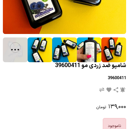
...
شامپو ضد زردی مو 39600411
39600411
۱۳۹,۰۰۰
تومان
ناموجود