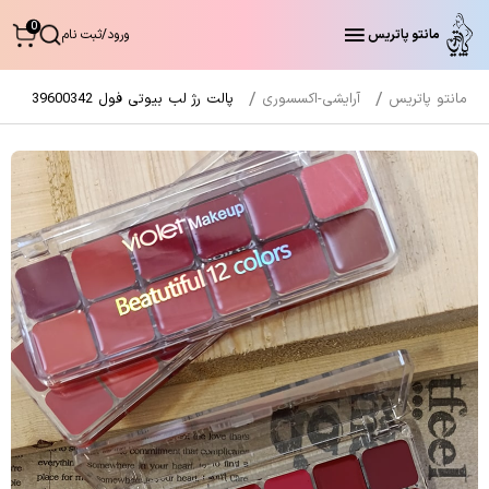
0
مانتو پاتریس
ورود
/
ثبت نام
مانتو پاتریس
آرایشی-اکسسوری
پالت رژ لب بیوتی فول 39600342