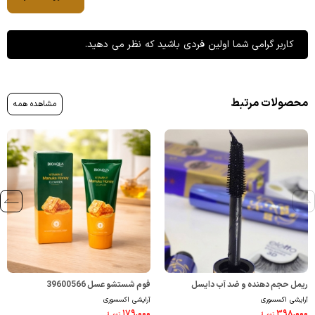
کاربر گرامی شما اولین فردی باشید که نظر می دهید.
محصولات مرتبط
مشاهده همه
ریمل حجم دهنده و ضد آب دایسل
فوم شستشو عسل 39600566
آرایشی اکسسوری
آرایشی اکسسوری
4710015
۱۷۹,۰۰۰
۳۹۸,۰۰۰
تومــانـ
تومــانـ