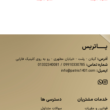
پــــــاتریس
آدرس:
گیلان - رشت - خیابان مطهری - رو به روی کلینیک فارابی
شماره تماس:
01332340081
/
09910330785
ایمیل:
info@patris1401.com
خدمات مشتریان
دسترسی ها
قوانین و مقررات
سوالات متداول