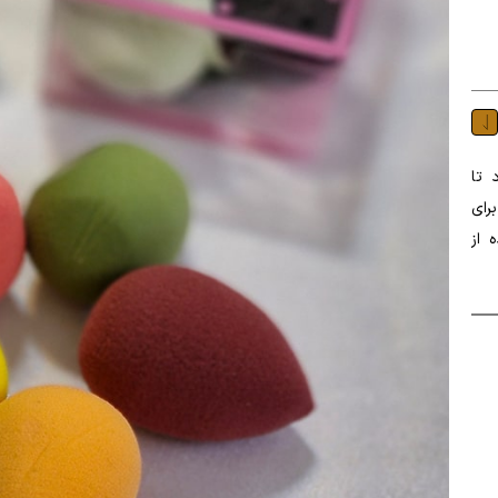
 تا
رای
 از