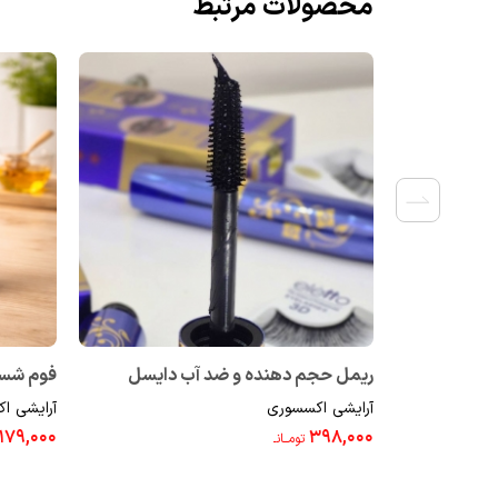
محصولات مرتبط
ریمل حجم دهنده و ضد آب دایسل
فوم شستشو 
آرایشی اکسسوری
آرایشی ا
4710015
۱۷۹,۰۰۰
۳۹۸,۰۰۰
تومــانـ