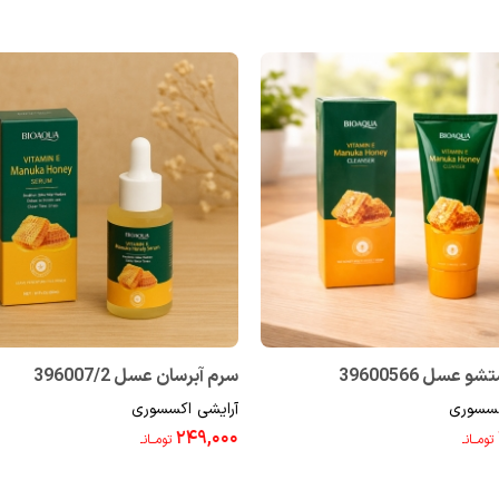
عسل 39600566
سرم آبرسان عسل 396007/2
کسسوری
آرایشی اکسسوری
۲۴۹,۰۰۰
تومــانـ
تومــانـ