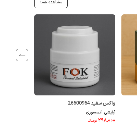
مشاهده همه
واکس سفید 26600964
بالم لب توت فرنگی 09
آرایشی اکسسوری
آرایشی اکسسوری
۱۵۹,۰۰۰
۲۹۸,۰۰۰
تومــانـ
تومــانـ