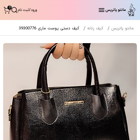
0
مانتو پاتریس
ورود
/
ثبت نام
مانتو پاتریس
کیف زنانه
کیف دستی پوست ماری 39300776