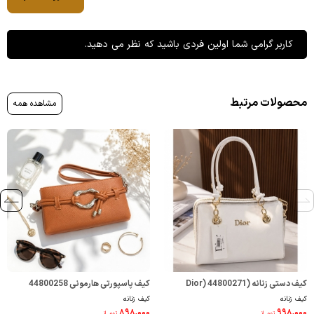
کاربر گرامی شما اولین فردی باشید که نظر می دهید.
محصولات مرتبط
مشاهده همه
کیف دستی زنانه (Dior) 44800271
کیف پاسپورتی هارمونی 44800258
کیف زنانه
کیف زنانه
۸۹۸,۰۰۰
۹۹۸,۰۰۰
تومــانـ
تومــانـ