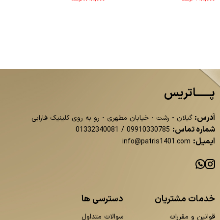
پــــــاتریس
آدرس:
گیلان - رشت - خیابان مطهری - رو به روی کلینیک فارابی
شماره تماس:
01332340081
/
09910330785
ایمیل:
info@patris1401.com
خدمات مشتریان
دسترسی ها
قوانین و مقررات
سوالات متداول