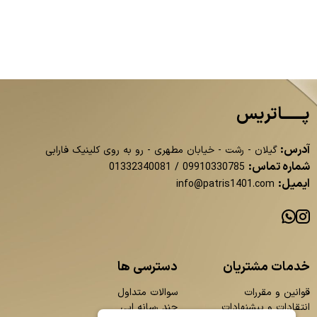
پــــــاتریس
آدرس:
گیلان - رشت - خیابان مطهری - رو به روی کلینیک فارابی
شماره تماس:
01332340081
/
09910330785
ایمیل:
info@patris1401.com
خدمات مشتریان
دسترسی ها
قوانین و مقررات
سوالات متداول
انتقادات و پیشنهادات
چند رسانه ایی