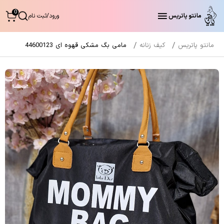
0
مانتو پاتریس
ورود
/
ثبت نام
مانتو پاتریس
کیف زنانه
مامی بگ مشکی قهوه ای 44600123