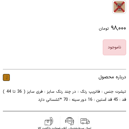
تمام
شد
۹۸,۰۰۰
تومان
ناموجود
درباره محصول
تیشرت جنس : فانریپ رنگ : در چند رنگ سایز : فری سایز ( 36 تا 44 )
قد : 45 قد آستین : 16 دور سینه : 70 *کشسانی دارد
ارسال سریع
پشتیبانی آنلاین
ضمانت بازگشت کالا