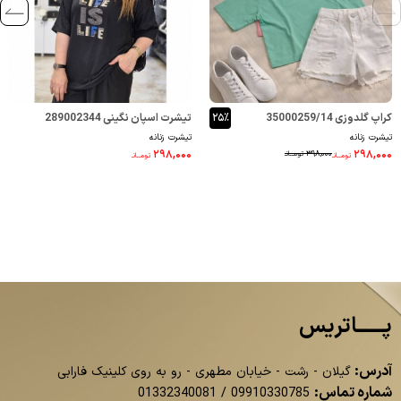
کراپ گلدوزی 35000259/14
۲۵٪
تیشرت اسپان نگینی 289002344
تیشرت زنانه
تیشرت زنانه
۲۹۸,۰۰۰
۲۹۸,۰۰۰
۳۹۸,۰۰۰
تومــانـ
تومــانـ
تومــانـ
پــــــاتریس
آدرس:
گیلان - رشت - خیابان مطهری - رو به روی کلینیک فارابی
شماره تماس:
01332340081
/
09910330785