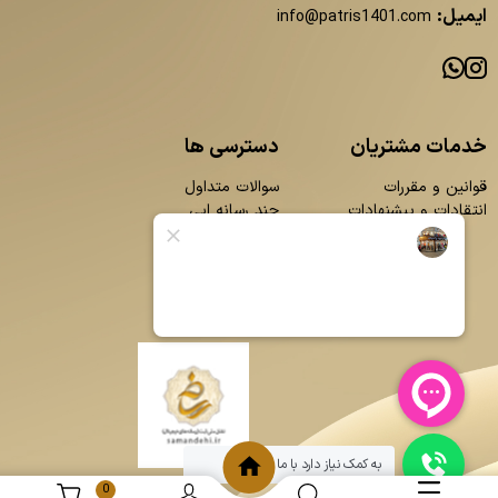
ایمیل:
info@patris1401.com
خدمات مشتریان
دسترسی ها
قوانین و مقررات
سوالات متداول
انتقادات و پیشنهادات
چند رسانه ایی
محصولات
بلاگ
تماس با ما
درباره ما
به کمک نیاز دارد با ما چت کنید
0