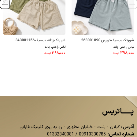
شورتک بیسیک دورس 268001090
شورتک زنانه بیسیک 343001156
لباس راحتی زنانه
لباس راحتی زنانه
۳۹۸,۰۰۰
۳۹۸,۰۰۰
تومــانـ
تومــانـ
پــــــاتریس
آدرس:
گیلان - رشت - خیابان مطهری - رو به روی کلینیک فارابی
شماره تماس:
01332340081
/
09910330785