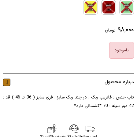
تمام
تمام
تمام
شد
شد
شد
۹۸,۰۰۰
تومان
ناموجود
درباره محصول
تاپ جنس : فانریپ رنگ : در چند رنگ سایز : فری سایز ( 36 تا 46 ) قد :
42 دور سینه : 70 *کشسانی دارد*
ارسال سریع
پشتیبانی آنلاین
ضمانت بازگشت کالا