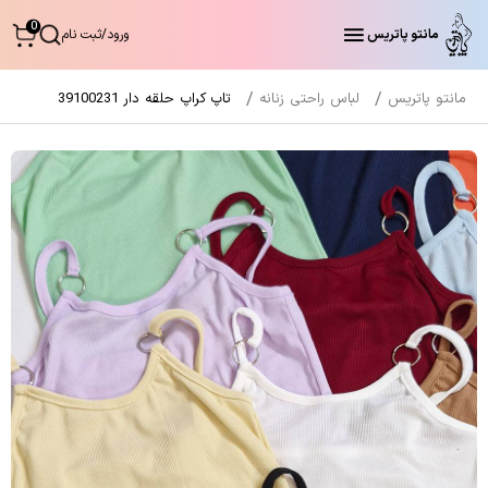
0
مانتو پاتریس
ورود
/
ثبت نام
مانتو پاتریس
لباس راحتی زنانه
تاپ کراپ حلقه دار 39100231