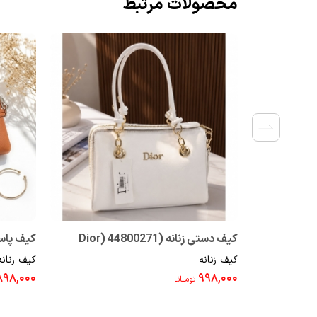
محصولات مرتبط
کیف دستی زنانه (Dior) 44800271
کیف پاسپور
کیف زنانه
کیف زنانه
۸۹۸,۰۰۰
۹۹۸,۰۰۰
تومــانـ