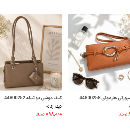
تی هارمونی 44800258
کیف دوشی دو تیکه 44800252
کیف زنانه
۸۹۸,۰۰۰
تومــانـ
تومــانـ