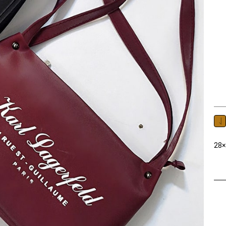
کیف دوشی جنس : برزنتی رنگ : در سه رنگبندی ابعاد : 20×28