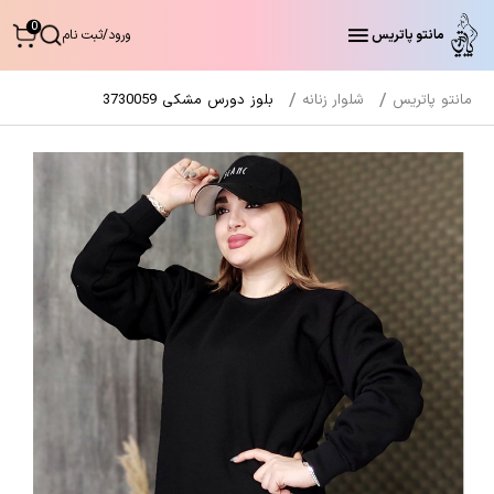
0
مانتو پاتریس
ورود
/
ثبت نام
مانتو پاتریس
شلوار زنانه
بلوز دورس مشکی 3730059