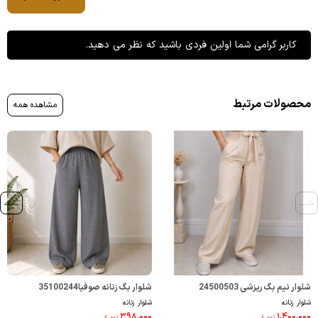
کاربر گرامی شما اولین فردی باشید که نظر می دهید.
محصولات مرتبط
مشاهده همه
شلوار نیم بگ ریزشی 24500503
شلوار بگ زنانه صوفیا35100244
شلوار زنانه
شلوار زنانه
۳۹۸,۰۰۰
۱,۴۰۰,۰۰۰
تومــانـ
تومــانـ