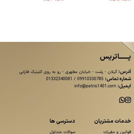
پــــــاتریس
آدرس:
گیلان - رشت - خیابان مطهری - رو به روی کلینیک فارابی
شماره تماس:
01332340081
/
09910330785
ایمیل:
info@patris1401.com
خدمات مشتریان
دسترسی ها
قوانین و مقررات
سوالات متداول