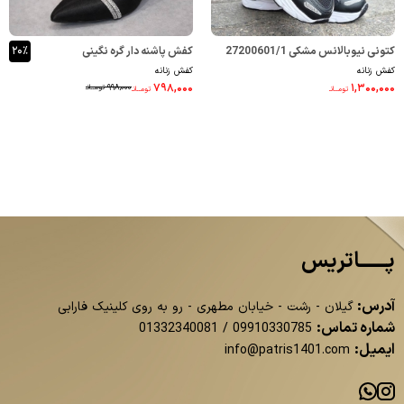
کتونی نیوبالانس مشکی 27200601/1
کفش پاشنه دار گره نگینی
۲۰٪
کفش زنانه
کفش زنانه
33300437/1
۷۹۸,۰۰۰
۱,۳۰۰,۰۰۰
۹۹۸,۰۰۰
تومــانـ
تومــانـ
تومــانـ
پــــــاتریس
آدرس:
گیلان - رشت - خیابان مطهری - رو به روی کلینیک فارابی
شماره تماس:
01332340081
/
09910330785
ایمیل:
info@patris1401.com