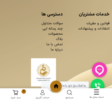
خدمات مشتریان
دسترسی ها
قوانین و مقررات
سوالات متداول
انتقادات و پیشنهادات
چند رسانه ایی
محصولات
بلاگ
تماس با ما
درباره ما
به کمک نیاز دارد با ما چت کنید
0
دسته بندی ها
جستجو
حساب کاربری
سبد خرید
و
:
طراحی سایت
برنامه نویسی
حامد پردازش
mantoopatris.com - Copyright © 2026 - All rights reserved.