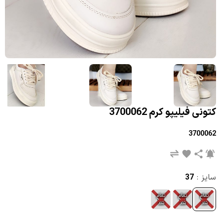
کتونی فیلیپو کرم 3700062
3700062
سایز :
37
تمام
تمام
تمام
39
38
37
شد
شد
شد