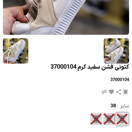
کتونی فشن سفید کرم 37000104
37000104
سایز :
38
تمام
تمام
تمام
40
39
38
شد
شد
شد