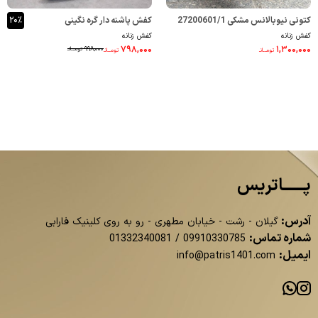
کتونی نیوبالانس مشکی 27200601/1
کفش پاشنه دار گره نگینی
۲۰٪
کفش زنانه
کفش زنانه
33300437/1
۷۹۸,۰۰۰
۱,۳۰۰,۰۰۰
۹۹۸,۰۰۰
تومــانـ
تومــانـ
تومــانـ
پــــــاتریس
آدرس:
گیلان - رشت - خیابان مطهری - رو به روی کلینیک فارابی
شماره تماس:
01332340081
/
09910330785
ایمیل:
info@patris1401.com