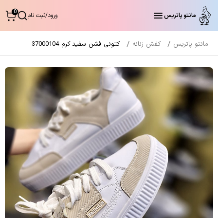
0
مانتو پاتریس
ورود
/
ثبت نام
مانتو پاتریس
کفش زنانه
کتونی فشن سفید کرم 37000104