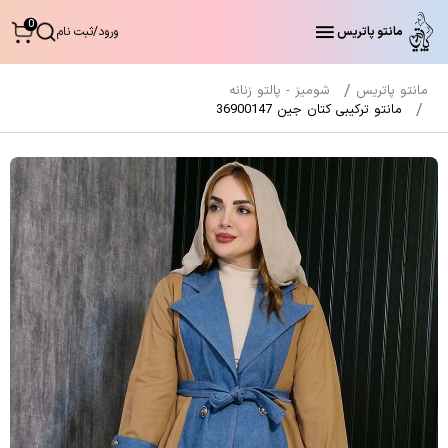
0
مانتو پاتریس
ورود
/
ثبت نام
مانتو پاتریس
شومیز - پالتو زنانه
مانتو ترکیبی کتان جین 36900147