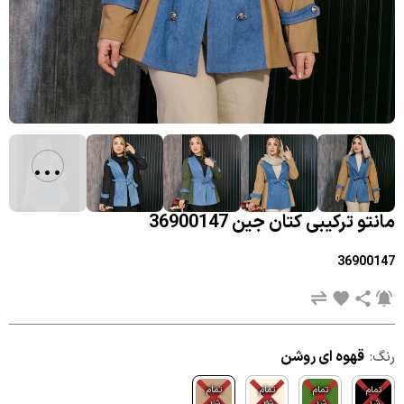
...
مانتو ترکیبی کتان جین 36900147
36900147
رنگ:
قهوه ای روشن
تمام
تمام
تمام
تمام
شد
شد
شد
شد