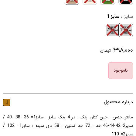
سایز :
سایز 1
تمام
تمام
سایز 1
سایز 2
شد
شد
۴۹۸,۰۰۰
تومان
ناموجود
درباره محصول
مانتو جنس : جین کتان رنگ : در 4 رنگ سایز : سایز1= 36 -38 -40 /
سایز2=42-44-46 قد : 72 قد آستین : 58 دور سینه : سایز1= 102 /
سایز2= 110