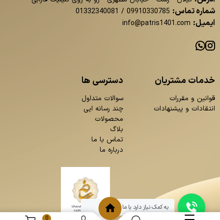
شماره تماس:
01332340081
/
09910330785
ایمیل:
info@patris1401.com
خدمات مشتریان
دسترسی ها
قوانین و مقررات
سوالات متداول
انتقادات و پیشنهادات
چند رسانه ایی
محصولات
بلاگ
تماس با ما
درباره ما
به کمک نیاز دارد با ما چت کنید
0