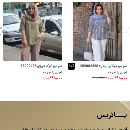
شومیز بوگاتی راه راه 289002498
۱۷٪
شومیز کوک دوزی 76900488
شومیز پالتو زنانه
شومیز پالتو زنانه
۹۹۸,۰۰۰
۴۹۸,۰۰۰
۵۹۸,۰۰۰
تومــانـ
تومــانـ
تومــانـ
پــــــاتریس
آدرس:
گیلان - رشت - خیابان مطهری - رو به روی کلینیک فارابی