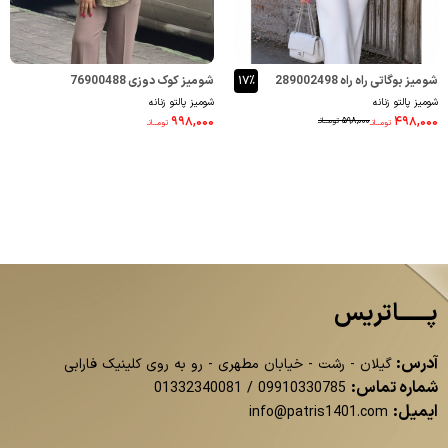
شومیز بوگاتی راه راه 289002498
۱۷٪
شومیز کوک دوزی 76900488
شومیز پالتو زنانه
شومیز پالتو زنانه
۹۹۸,۰۰۰
۴۹۸,۰۰۰
۵۹۸,۰۰۰
تومــانـ
تومــانـ
تومــانـ
پــــــاتریس
آدرس:
گیلان - رشت - خیابان مطهری - رو به روی کلینیک فارابی
شماره تماس:
01332340081
/
09910330785
ایمیل:
info@patris1401.com