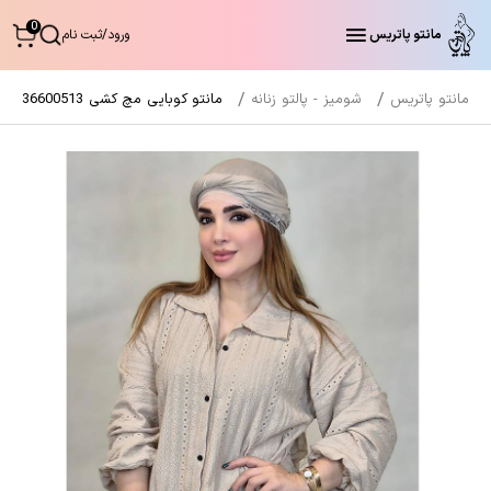
0
مانتو پاتریس
ورود
/
ثبت نام
مانتو پاتریس
شومیز - پالتو زنانه
مانتو کوبایی مچ کشی 36600513