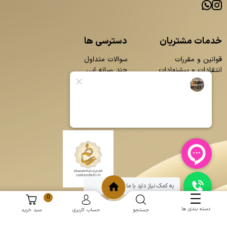
خدمات مشتریان
دسترسی ها
قوانین و مقررات
سوالات متداول
انتقادات و پیشنهادات
چند رسانه ایی
محصولات
بلاگ
تماس با ما
درباره ما
به کمک نیاز دارد با ما چت کنید
0
دسته بندی ها
جستجو
حساب کاربری
سبد خرید
و
:
طراحی سایت
برنامه نویسی
حامد پردازش