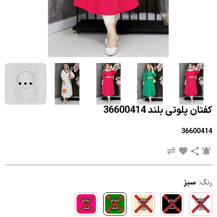
...
کفتان پلوتی بلند 36600414
36600414
رنگ:
سبز
تمام
تمام
تمام
تمام
تمام
شد
شد
شد
شد
شد