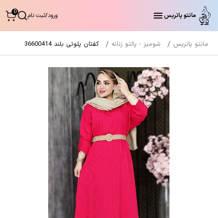
0
مانتو پاتریس
ورود
/
ثبت نام
مانتو پاتریس
شومیز - پالتو زنانه
کفتان پلوتی بلند 36600414