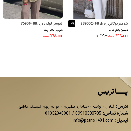
شومیز بوگاتی راه راه 289002498
۱۷٪
شومیز کوک دوزی 76900488
شومیز پالتو زنانه
شومیز پالتو زنانه
۹۹۸,۰۰۰
۴۹۸,۰۰۰
۵۹۸,۰۰۰
تومــانـ
تومــانـ
تومــانـ
پــــــاتریس
آدرس:
گیلان - رشت - خیابان مطهری - رو به روی کلینیک فارابی
شماره تماس:
01332340081
/
09910330785
ایمیل:
info@patris1401.com