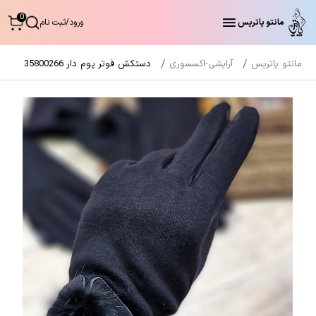
0
مانتو پاتریس
ورود
/
ثبت نام
مانتو پاتریس
آرایشی-اکسسوری
دستکش فوتر پوم دار 35800266