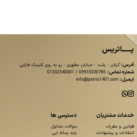
پــــــاتریس
آدرس:
گیلان - رشت - خیابان مطهری - رو به روی کلینیک فارابی
شماره تماس:
01332340081
/
09910330785
ایمیل:
info@patris1401.com
خدمات مشتریان
دسترسی ها
قوانین و مقررات
سوالات متداول
انتقادات و پیشنهادات
چند رسانه ایی