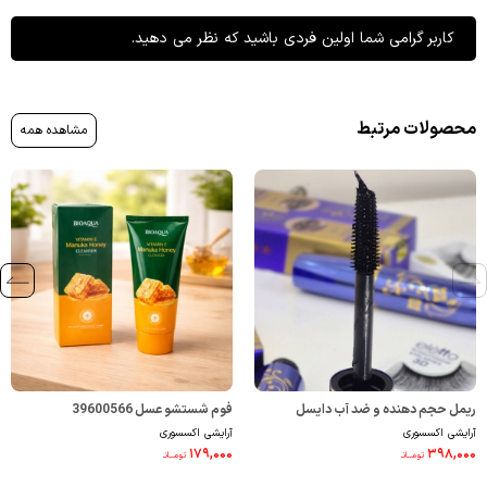
کاربر گرامی شما اولین فردی باشید که نظر می دهید.
محصولات مرتبط
مشاهده همه
ریمل حجم دهنده و ضد آب دایسل
فوم شستشو عسل 39600566
آرایشی اکسسوری
آرایشی اکسسوری
4710015
۱۷۹,۰۰۰
۳۹۸,۰۰۰
تومــانـ
تومــانـ