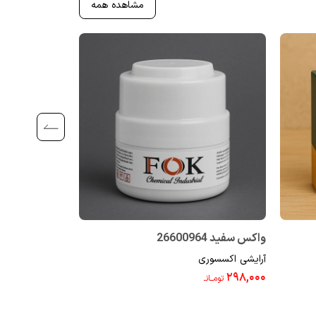
مشاهده همه
واکس سفید 26600964
بالم لب توت فرنگی 09
آرایشی اکسسوری
آرایشی اکسسوری
۱۵۹,۰۰۰
۲۹۸,۰۰۰
تومــانـ
تومــانـ