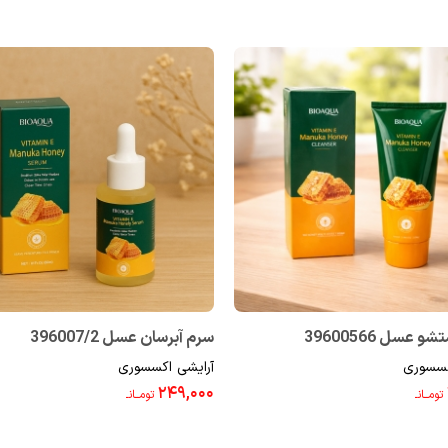
عسل 39600566
سرم آبرسان عسل 396007/2
کسسوری
آرایشی اکسسوری
۲۴۹,۰۰۰
تومــانـ
تومــانـ