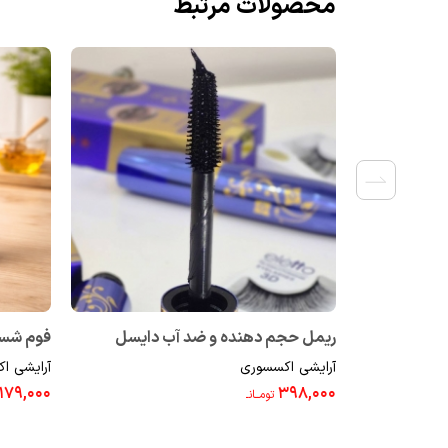
محصولات مرتبط
ریمل حجم دهنده و ضد آب دایسل
فوم شستشو 
آرایشی اکسسوری
آرایشی ا
4710015
۱۷۹,۰۰۰
۳۹۸,۰۰۰
تومــانـ