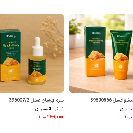
عسل 39600566
سرم آبرسان عسل 396007/2
کسسوری
آرایشی اکسسوری
۲۴۹,۰۰۰
تومــانـ
تومــانـ