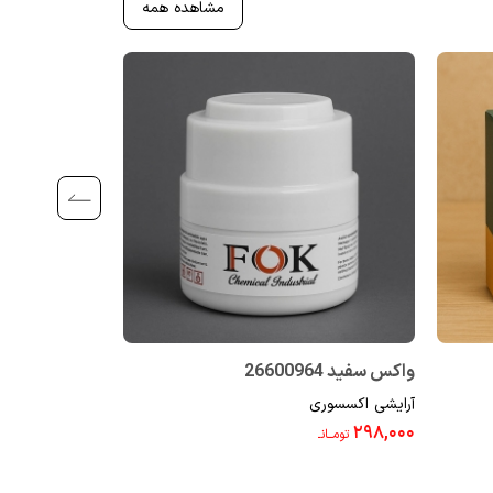
مشاهده همه
واکس سفید 26600964
بالم لب توت فرنگی 09
آرایشی اکسسوری
آرایشی اکسسوری
۱۵۹,۰۰۰
۲۹۸,۰۰۰
تومــانـ
تومــانـ