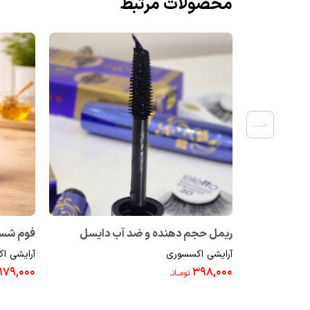
محصولات مرتبط
ریمل حجم دهنده و ضد آب دایسل
فوم شستشو 
آرایشی اکسسوری
آرایشی ا
4710015
۱۷۹,۰۰۰
۳۹۸,۰۰۰
تومــانـ