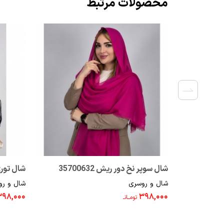
محصولات مرتبط
شال سوپر نخ دور ریش 35700632
شال توری پر
شال و روسری
شال و رو
۳۹۸,۰۰۰
۳۹۸,۰۰۰
تومــانـ