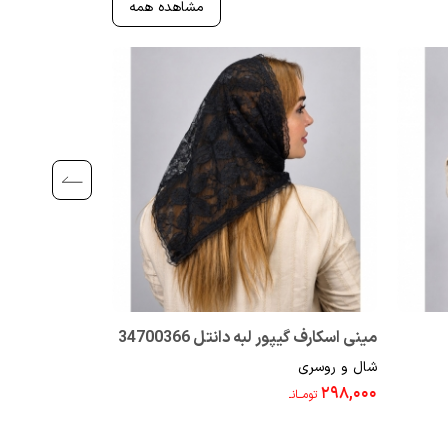
مشاهده همه
مینی اسکارف گیپور لبه دانتل 34700366
شال توری دور دانتل 8
شال و روسری
شال و روسری
۳۹۸,۰۰۰
۲۹۸,۰۰۰
تومــانـ
تومــانـ