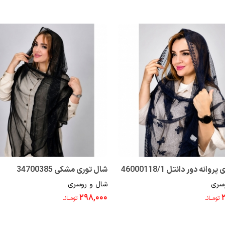
وانه دور دانتل 46000118/1
شال توری مشکی 34700385
سری
شال و روسری
۲۹۸,۰۰۰
تومــانـ
تومــانـ