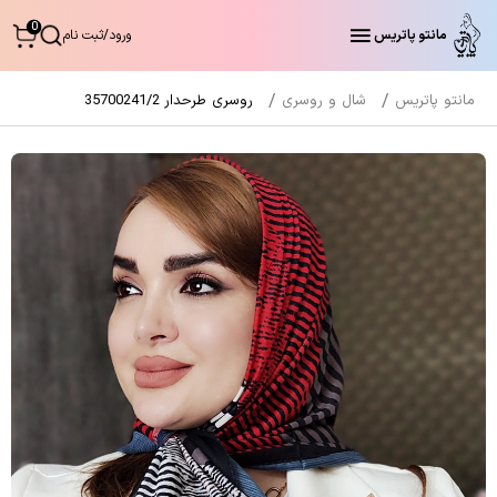
0
مانتو پاتریس
ورود
/
ثبت نام
مانتو پاتریس
شال و روسری
روسری طرحدار 35700241/2