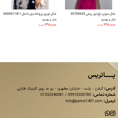
شال سوپر نخ دور ریش 35700632
شال توری پروانه دور دانتل 46000118/1
شال و روسری
شال و روسری
۳۹۸,۰۰۰
۳۹۸,۰۰۰
تومــانـ
تومــانـ
پــــــاتریس
آدرس:
گیلان - رشت - خیابان مطهری - رو به روی کلینیک فارابی
شماره تماس:
01332340081
/
09910330785
ایمیل:
info@patris1401.com