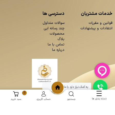
خدمات مشتریان
دسترسی ها
قوانین و مقررات
سوالات متداول
انتقادات و پیشنهادات
چند رسانه ایی
محصولات
بلاگ
تماس با ما
درباره ما
به کمک نیاز دارد با ما چت کنید
0
دسته بندی ها
جستجو
حساب کاربری
سبد خرید
و
:
طراحی سایت
برنامه نویسی
حامد پردازش
mantoopatris.com - Copyright © 2026 - All rights reserved.