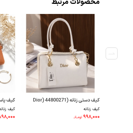
محصولات مرتبط
کیف دستی زنانه (Dior) 44800271
کیف پاسپور
کیف زنانه
کیف زنانه
۸۹۸,۰۰۰
۹۹۸,۰۰۰
تومــانـ