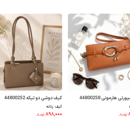
تی هارمونی 44800258
کیف دوشی دو تیکه 44800252
کیف زنانه
۸۹۸,۰۰۰
تومــانـ
تومــانـ