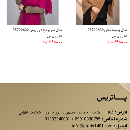
شال پلیسه نخی 35700630
شال سوپر نخ دور ریش 35700632
شال و روسری
شال و روسری
۳۹۸,۰۰۰
۴۹۸,۰۰۰
تومــانـ
تومــانـ
پــــــاتریس
آدرس:
گیلان - رشت - خیابان مطهری - رو به روی کلینیک فارابی
شماره تماس:
01332340081
/
09910330785
ایمیل:
info@patris1401.com