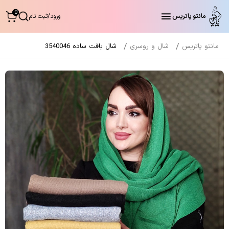
0
مانتو پاتریس
ورود
/
ثبت نام
مانتو پاتریس
شال و روسری
شال بافت ساده 3540046